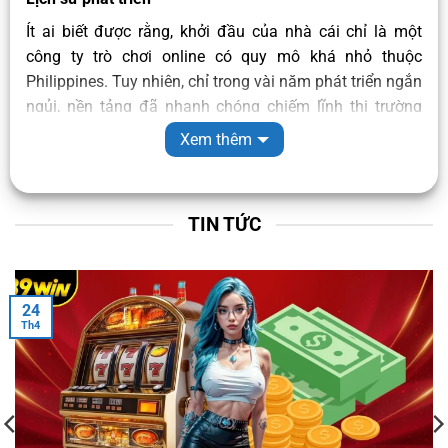
Ít ai biết được rằng, khởi đầu của nhà cái chỉ là một
công ty trò chơi online có quy mô khá nhỏ thuộc
Philippines. Tuy nhiên, chỉ trong vài năm phát triển ngắn
ngủi, nền tảng đã nhanh chóng chiếm lĩnh thị trường
giải trí Đông Nam Á với vị trí top đầu.
Ưu thế của hệ
Xem thêm
thống
789win
là sở hữu đầy đủ các loại giấy phép hoạt
động hợp lệ như là PAGCOR, Isle of Man, MGA,… Thêm
nữa, tiêu chí xuyên suốt của nhà cái ngay từ khi mới
TIN TỨC
thành lập là cung cấp dịch vụ chất lượng và tối ưu hóa
lợi ích khách hàng. Đây cũng là một trong những
nguyên nhân chính giúp hệ thống ngày càng phát triển
mạnh và được nhiều dân chơi chuyên nghiệp tín nhiệm.
24
Th4