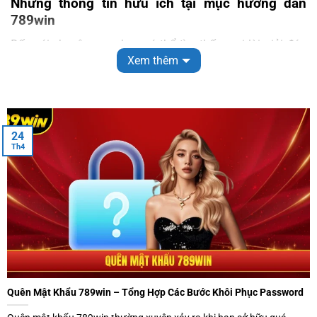
Những thông tin hữu ích tại mục hướng dẫn
789win
Đến với chuyên mục, bạn có thể tìm thấy mọi lời giải đáp
Xem thêm
liên quan đến quá trình trải nghiệm tại hệ thống. Từ các
bước thao tác cơ bản đến những mẹo xử lý sự cố chuyên
sâu.
Cung cấp cách thức quản lý tài khoản và giao dịch
24
Th4
Các bài viết tại mục
hướng dẫn
tập trung vào việc hỗ trợ
người chơi thực hiện đăng ký, đăng nhập, xác minh danh
tính để thực hiện giao dịch tài chính. Bên cạnh đó bạn
cũng có thể tìm hiểu quy trình nạp – rút tiền qua đa kênh,
giới hạn đối với từng phương thức.
Quên Mật Khẩu 789win – Tổng Hợp Các Bước Khôi Phục Password