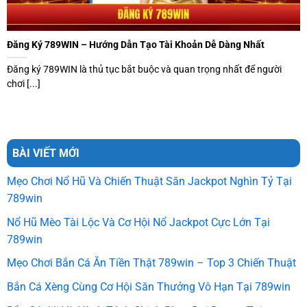
Đăng Ký 789WIN – Hướng Dẫn Tạo Tài Khoản Dễ Dàng Nhất
Đăng ký 789WIN là thủ tục bắt buộc và quan trọng nhất để người
chơi [...]
BÀI VIẾT MỚI
Mẹo Chơi Nổ Hũ Và Chiến Thuật Săn Jackpot Nghìn Tỷ Tại
789win
Nổ Hũ Mèo Tài Lộc Và Cơ Hội Nổ Jackpot Cực Lớn Tại
789win
Mẹo Chơi Bắn Cá Ăn Tiền Thật 789win – Top 3 Chiến Thuật
Bắn Cá Xèng Cùng Cơ Hội Săn Thưởng Vô Hạn Tại 789win