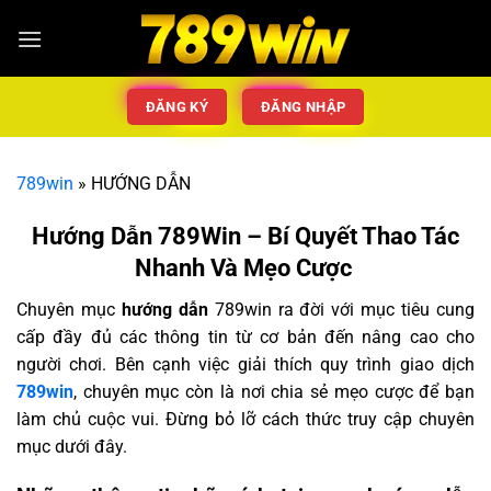
ĐĂNG KÝ
ĐĂNG NHẬP
789win
»
HƯỚNG DẪN
Hướng Dẫn 789Win – Bí Quyết Thao Tác
Nhanh Và Mẹo Cược
Chuyên mục
hướng dẫn
789win ra đời với mục tiêu cung
cấp đầy đủ các thông tin từ cơ bản đến nâng cao cho
người chơi. Bên cạnh việc giải thích quy trình giao dịch
789win
, chuyên mục còn là nơi chia sẻ mẹo cược để bạn
làm chủ cuộc vui. Đừng bỏ lỡ cách thức truy cập chuyên
mục dưới đây.