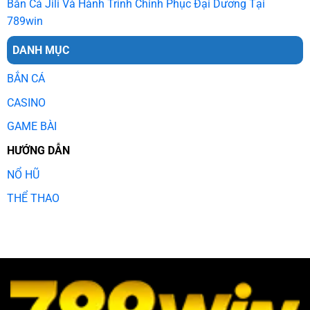
Bắn Cá Jili Và Hành Trình Chinh Phục Đại Dương Tại
789win
DANH MỤC
BẮN CÁ
CASINO
GAME BÀI
HƯỚNG DẪN
NỔ HŨ
THỂ THAO