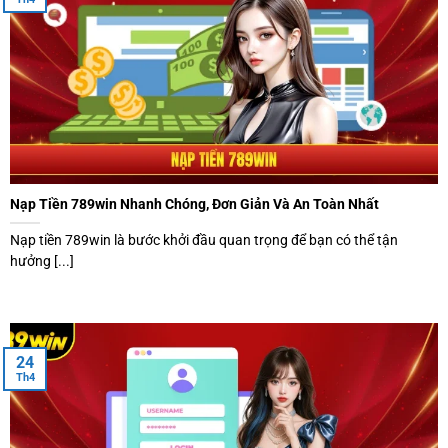
Kết luận
Việc theo dõi thường xuyên chuyên mục
hướng dẫn
không
chỉ giúp bạn thao tác chuẩn xác mà còn là cách để cập
nhật những tính năng mới nhất từ nền tảng. Hãy tham
khảo kỹ các chỉ dẫn trước khi bắt đầu đặt cược nhé.
Nạp Tiền 789win Nhanh Chóng, Đơn Giản Và An Toàn Nhất
Nạp tiền 789win là bước khởi đầu quan trọng để bạn có thể tận
hưởng [...]
24
Th4