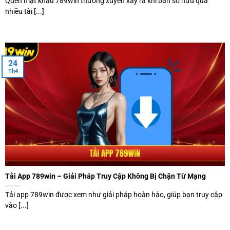
Quên mật khẩu 789win thường xuyên xảy ra khi bạn sở hữu quá
nhiều tài [...]
24
Mục hướng dẫn cách quản lý tài khoản cược
Th4
Cẩm nang tối ưu trải nghiệm
Để quá trình giải trí của người chơi không bị gián đoạn,
chuyên mục sẽ cung cấp hệ thống link tải app chuẩn xác
cho cả hai hệ điều hành phổ biến là Android và iOS. Cùng
với đó là cách thức sử dụng các công cụ VPN hỗ trợ truy
cập ngay cả khi hệ thống quá tải.
Tải App 789win – Giải Pháp Truy Cập Không Bị Chặn Từ Mạng
Hướng dẫn khắc phục sự cố
Tải app 789win được xem như giải pháp hoàn hảo, giúp bạn truy cập
Nếu bạn gặp khó khăn khi quên mật khẩu hoặc tài khoản
vào [...]
bị tạm khóa, chuyên mục sẽ đưa ra lộ trình xử lý từng bước