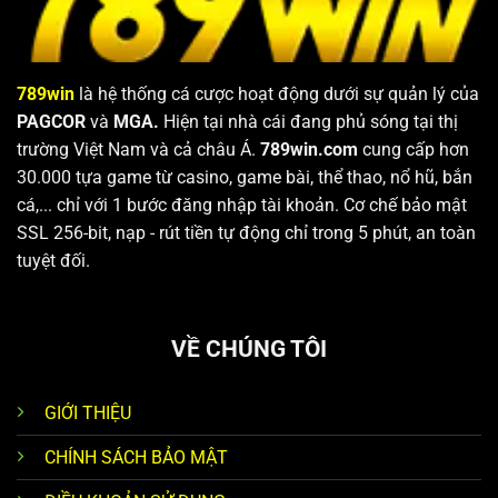
789win
là hệ thống cá cược hoạt động dưới sự quản lý của
PAGCOR
và
MGA.
Hiện tại nhà cái đang phủ sóng tại thị
trường Việt Nam và cả châu Á.
789win.com
cung cấp hơn
30.000 tựa game từ casino, game bài, thể thao, nổ hũ, bắn
cá,... chỉ với 1 bước đăng nhập tài khoản. Cơ chế bảo mật
SSL 256-bit, nạp - rút tiền tự động chỉ trong 5 phút, an toàn
tuyệt đối.
VỀ CHÚNG TÔI
GIỚI THIỆU
CHÍNH SÁCH BẢO MẬT