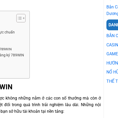
Bắn Cá
Dương
DAN
cực chuẩn
BẮN 
CASI
ý 789WIN
GAME
 đăng ký 789WIN
HƯỚN
NỔ H
THỂ 
9WIN
được không những nằm ở các con số thưởng mà còn ở
t đối trong quá trình trải nghiệm lâu dài. Những nội
bạn sở hữu tài khoản tại nền tảng: