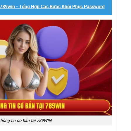
789win - Tổng Hợp Các Bước Khôi Phục Password
thông tin cơ bản tại 789WIN