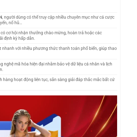
N
, người dùng có thể truy cập nhiều chuyên mục như cá cược
uyến, nổ hũ…
 có cơ hội nhận thưởng chào mừng, hoàn trả hoặc các
i định kỳ hấp dẫn.
út nhanh với nhiều phương thức thanh toán phổ biến, giúp thao
 nghệ mã hóa hiện đại nhằm bảo vệ dữ liệu cá nhân và lịch
n.
 hàng hoạt động liên tục, sẵn sàng giải đáp thắc mắc bất cứ