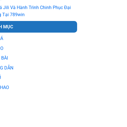
 Jili Và Hành Trình Chinh Phục Đại
 Tại 789win
H MỤC
CÁ
NO
 BÀI
G DẪN
Ũ
THAO