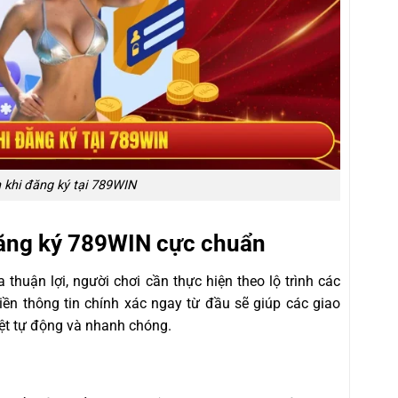
h khi đăng ký tại 789WIN
ăng ký 789WIN cực chuẩn
a thuận lợi, người chơi cần thực hiện theo lộ trình các
ền thông tin chính xác ngay từ đầu sẽ giúp các giao
yệt tự động và nhanh chóng.