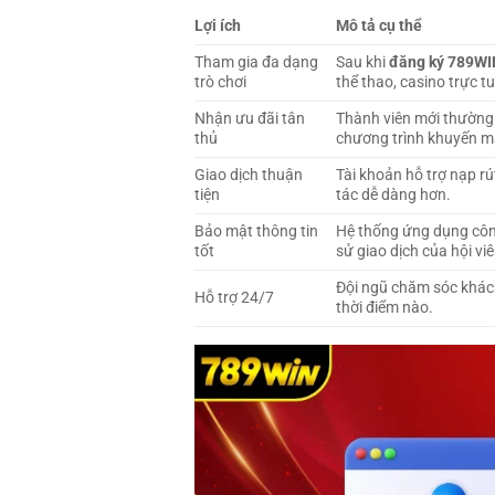
Lợi ích
Mô tả cụ thể
Tham gia đa dạng
Sau khi
đăng ký 789WI
trò chơi
thể thao, casino trực t
Nhận ưu đãi tân
Thành viên mới thường
thủ
chương trình khuyến mã
Giao dịch thuận
Tài khoản hỗ trợ nạp r
tiện
tác dễ dàng hơn.
Bảo mật thông tin
Hệ thống ứng dụng công
tốt
sử giao dịch của hội viê
Đội ngũ chăm sóc khách
Hỗ trợ 24/7
thời điểm nào.