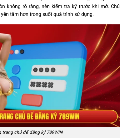
n không rõ ràng, nên kiểm tra kỹ trước khi mở. Chủ
yên tâm hơn trong suốt quá trình sử dụng.
g trang chủ để đăng ký 789WIN