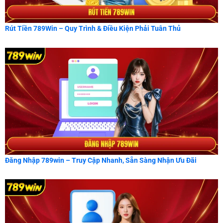
Rút Tiền 789Win – Quy Trình & Điều Kiện Phải Tuân Thủ
Đăng Nhập 789win – Truy Cập Nhanh, Sẵn Sàng Nhận Ưu Đãi