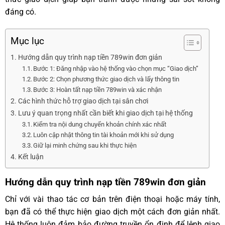
đáng có.
Mục lục
Hướng dẫn quy trình nạp tiền 789win đơn giản
Bước 1: Đăng nhập vào hệ thống vào chọn mục “Giao dịch”
Bước 2: Chọn phương thức giao dịch và lấy thông tin
Bước 3: Hoàn tất nạp tiền 789win và xác nhận
Các hình thức hỗ trợ giao dịch tại sân chơi
Lưu ý quan trọng nhất cần biết khi giao dịch tại hệ thống
Kiểm tra nội dung chuyển khoản chính xác nhất
Luôn cập nhật thông tin tài khoản mới khi sử dụng
Giữ lại minh chứng sau khi thực hiện
Kết luận
Hướng dẫn quy trình nạp tiền 789win đơn giản
Chỉ với vài thao tác cơ bản trên điện thoại hoặc máy tính,
bạn đã có thể thực hiện giao dịch một cách đơn giản nhất.
Hệ thống luôn đảm bảo đường truyền ổn định để lệnh giao