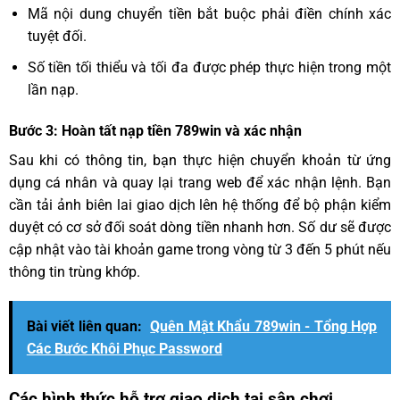
Mã nội dung chuyển tiền bắt buộc phải điền chính xác
tuyệt đối.
Số tiền tối thiểu và tối đa được phép thực hiện trong một
lần nạp.
Bước 3: Hoàn tất nạp tiền 789win và xác nhận
Sau khi có thông tin, bạn thực hiện chuyển khoản từ ứng
dụng cá nhân và quay lại trang web để xác nhận lệnh. Bạn
cần tải ảnh biên lai giao dịch lên hệ thống để bộ phận kiểm
duyệt có cơ sở đối soát dòng tiền nhanh hơn. Số dư sẽ được
cập nhật vào tài khoản game trong vòng từ 3 đến 5 phút nếu
thông tin trùng khớp.
Bài viết liên quan:
Quên Mật Khẩu 789win - Tổng Hợp
Các Bước Khôi Phục Password
Các hình thức hỗ trợ giao dịch tại sân chơi