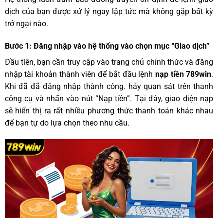
dịch của bạn được xử lý ngay lập tức mà không gặp bất kỳ
trở ngại nào.
Bước 1: Đăng nhập vào hệ thống vào chọn mục “Giao dịch”
Đầu tiên, bạn cần truy cập vào trang chủ chính thức và đăng
nhập tài khoản thành viên để bắt đầu lệnh
nạp tiền 789win
.
Khi đã đã đăng nhập thành công. hãy quan sát trên thanh
công cụ và nhấn vào nút “Nạp tiền”. Tại đây, giao diện nạp
sẽ hiển thị ra rất nhiều phương thức thanh toán khác nhau
để bạn tự do lựa chọn theo nhu cầu.