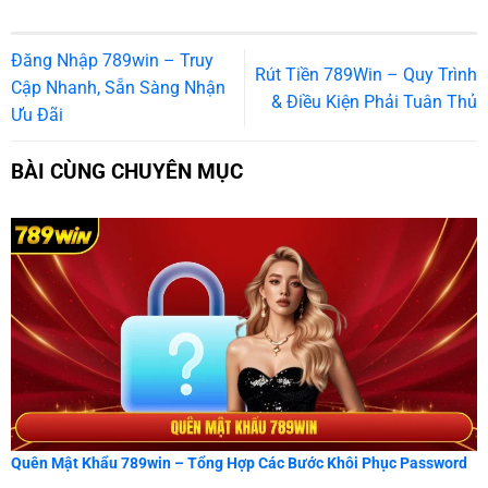
Đăng Nhập 789win – Truy
Rút Tiền 789Win – Quy Trình
Cập Nhanh, Sẵn Sàng Nhận
& Điều Kiện Phải Tuân Thủ
Ưu Đãi
BÀI CÙNG CHUYÊN MỤC
Quên Mật Khẩu 789win – Tổng Hợp Các Bước Khôi Phục Password