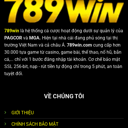
789win
là hệ thống cá cược hoạt động dưới sự quản lý của
PAGCOR
và
MGA.
Hiện tại nhà cái đang phủ sóng tại thị
trường Việt Nam và cả châu Á.
789win.com
cung cấp hơn
30.000 tựa game từ casino, game bài, thể thao, nổ hũ, bắn
cá,... chỉ với 1 bước đăng nhập tài khoản. Cơ chế bảo mật
SSL 256-bit, nạp - rút tiền tự động chỉ trong 5 phút, an toàn
tuyệt đối.
VỀ CHÚNG TÔI
GIỚI THIỆU
CHÍNH SÁCH BẢO MẬT