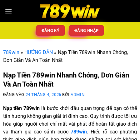
ĐĂNG KÝ
ĐĂNG NHẬP
789win
»
HƯỚNG DẪN
»
Nạp Tiền 789win Nhanh Chóng,
Đơn Giản Và An Toàn Nhất
Nạp Tiền 789win Nhanh Chóng, Đơn Giản
Và An Toàn Nhất
ĐĂNG VÀO
24 THÁNG 4, 2026
BỞI
ADMIN
Nạp tiền 789win
là bước khởi đầu quan trọng để bạn có thể
tận hưởng không gian giải trí đỉnh cao. Quy trình được tối ưu
hóa giúp người chơi chỉ mất vài phút để hoàn tất giao dịch
và tham gia các sảnh cược
789win
. Hiểu rõ các phương
thức giao dịch giúp bạn tránh được những sai sót không