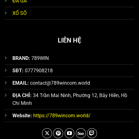
ĐÁ GÀ
XỔ SỐ
LIÊN HỆ
BRAND:
789WIN
SĐT:
0777908218
EMAIL:
contact@789wincom.world
ĐỊA CHỈ:
34 Trần Mai Ninh, Phường 12, Bảy Hiền, Hồ
Chí Minh
Website:
https://789wincom.world/