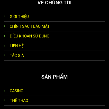
VỀ CHÚNG TÔI
GIỚI THIỆU
CHÍNH SÁCH BẢO MẬT
ĐIỀU KHOẢN SỬ DỤNG
LIÊN HỆ
TÁC GIẢ
SẢN PHẨM
CASINO
THỂ THAO