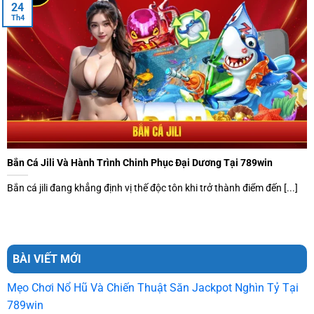
Disco chính là lựa chọn tuyệt vời khi kết hợp được không
24
Th4
gian âm nhạc sôi động. Các loài cá trong game được thiết
kế theo phong cách ngộ nghĩnh, vui nhộn, mang lại cảm
giác thư giãn tuyệt đối cho người chơi.
Xem thêm:
Nổ Hũ 789Win
Có 50+ Sản
Phẩm Với Tỷ Lệ Thưởng Hấp Dẫn
Ưu điểm vượt trội đánh dấu sự thành công của
sảnh game
Bắn Cá Jili Và Hành Trình Chinh Phục Đại Dương Tại 789win
Bên cạnh kho trò chơi đa dạng, số lượng lớn thì chuyên
Bắn cá jili đang khẳng định vị thế độc tôn khi trở thành điểm đến [...]
mục
bắn cá 789win
còn giữ chân hội viên nhờ sự đầu tư
toàn diện vào:
Đặc điểm
Mô tả chi tiết
BÀI VIẾT MỚI
Giao diện và
Đều thiết kế 3D sắc nét đi kèm hiệu ứng chuyển
Mẹo Chơi Nổ Hũ Và Chiến Thuật Săn Jackpot Nghìn Tỷ Tại
đồ họa
động mượt mà
789win