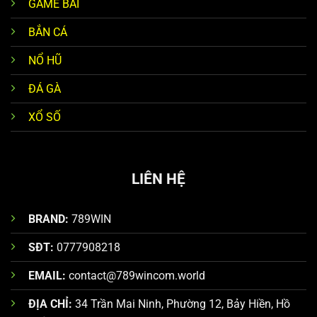
GAME BÀI
BẮN CÁ
NỔ HŨ
ĐÁ GÀ
XỔ SỐ
LIÊN HỆ
BRAND:
789WIN
SĐT:
0777908218
EMAIL:
contact@789wincom.world
ĐỊA CHỈ:
34 Trần Mai Ninh, Phường 12, Bảy Hiền, Hồ