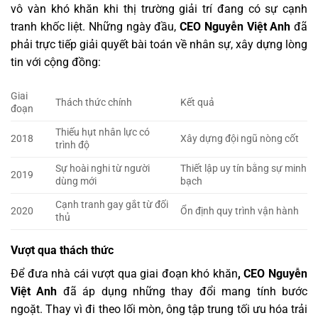
vô vàn khó khăn khi thị trường giải trí đang có sự cạnh
tranh khốc liệt. Những ngày đầu,
CEO Nguyễn Việt Anh
đã
phải trực tiếp giải quyết bài toán về nhân sự, xây dựng lòng
tin với cộng đồng:
Giai
Thách thức chính
Kết quả
đoạn
Thiếu hụt nhân lực có
2018
Xây dựng đội ngũ nòng cốt
trình độ
Sự hoài nghi từ người
Thiết lập uy tín bằng sự minh
2019
dùng mới
bạch
Cạnh tranh gay gắt từ đối
2020
Ổn định quy trình vận hành
thủ
Vượt qua thách thức
Để đưa nhà cái vượt qua giai đoạn khó khăn
, CEO Nguyễn
Việt Anh
đã áp dụng những thay đổi mang tính bước
ngoặt. Thay vì đi theo lối mòn, ông tập trung tối ưu hóa trải