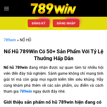
ĐĂNG KÝ
ĐĂNG NHẬP
789win
»
NỔ HŨ
Nổ Hũ 789Win Có 50+ Sản Phẩm Với Tỷ Lệ
Thưởng Hấp Dẫn
Nổ hũ 789win
đang nhận được sự quan tâm từ nhiều hội
viên đến đây trải nghiệm. Sảnh game không chỉ mang tính
giải trí mà còn giúp mọi người kiếm tiền siêu khủng. Hãy
cùng khám phá thêm về các sản phẩm, ưu điểm và cách
tham gia
789win
ngay dưới đây nhé.
Giới thiệu sản phẩm nổ hũ 789win hiện đang có