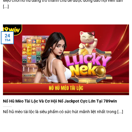
Mẹo chơi nổ hũ đang trở thành chủ đề được đông đảo hội viên săn
[...]
Biểu tượng thưởng bất ngờ.
Săn rương kho báu ngẫu
Kẻ làm tiền
YGR
nhiên.
24
Th4
Nổ Hũ Mèo Tài Lộc Và Cơ Hội Nổ Jackpot Cực Lớn Tại 789win
Tổng hợp trò chơi nổ hũ 789win
Nổ hũ mèo tài lộc là siêu phẩm có sức hút mãnh liệt nhất trong [...]
Ưu điểm sảnh game