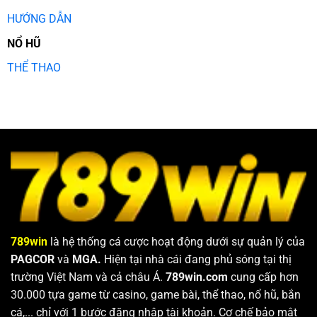
Tham gia trải nghiệm kiếm tiền và nhận thưởng slot game
HƯỚNG DẪN
chỉ từ 1 phút. Yêu cầu thanh toán đơn giản, quy trình không
NỔ HŨ
phức tạp và thông qua nhiều hình thức như: Ngân hàng, ví
di động hoặc USDT.
THỂ THAO
Xem thêm:
Đá Gà 789win
– Thoả Sức
Tận Hưởng, Rinh Thưởng Cực Lớn
Hướng dẫn cách chơi và các nền tảng tham gia
Khách hàng tham gia slot game nhà cái dễ dàng trong mọi
thời điểm. Có thể truy cập trên di động, máy tính bảng hoặc
PC miễn sao phù hợp với bản thân là được. Về cách trải
nghiệm cũng không quá khó:
789win
là hệ thống cá cược hoạt động dưới sự quản lý của
PAGCOR
và
MGA.
Hiện tại nhà cái đang phủ sóng tại thị
Bước 1: Tìm link hoặc tải app
nổ hũ 789win
trực tiếp từ
trường Việt Nam và cả châu Á.
789win.com
cung cấp hơn
website.
30.000 tựa game từ casino, game bài, thể thao, nổ hũ, bắn
Bước 2: Đăng ký hoặc đăng nhập bằng ID & Password.
cá,... chỉ với 1 bước đăng nhập tài khoản. Cơ chế bảo mật