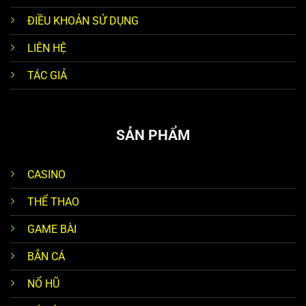
ĐIỀU KHOẢN SỬ DỤNG
LIÊN HỆ
TÁC GIẢ
SẢN PHẨM
CASINO
THỂ THAO
GAME BÀI
BẮN CÁ
NỔ HŨ