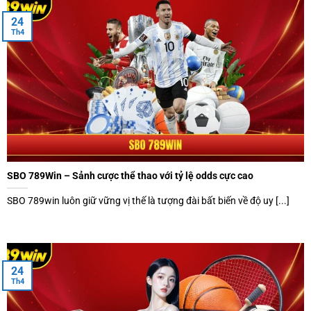
đến đấu trường danh giá của World Cup, Premier League
24
hay La Liga. Điểm hấp dẫn nhất chính là hệ thống kèo
Th4
phong phú liên tục thay đổi phản ánh thực tế trên sân cỏ.
SBO 789Win – Sảnh cược thể thao với tỷ lệ odds cực cao
SBO 789win luôn giữ vững vị thế là tượng đài bất biến về độ uy [...]
Thể thao 789win nổi bật với bộ môn bóng đá
Bóng rổ – Sức hút từ những cú úp rổ kịch tính
24
Th4
Nếu bạn yêu thích những trận đấu tốc độ cao, nghẹt thở
đến giây cuối cùng thì bóng rổ chính là lựa chọn hoàn hảo