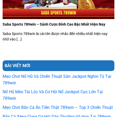
các tay chơi thể hiện tư duy nhạy bén của mình. Với sự góp
mặt của 6 sảnh cược uy tín hứa hẹn mang đến trải nghiệm
bùng nổ cho fan sports.
Saba Sports 789win – Sảnh Cược Đỉnh Cao Bậc Nhất Hiện Nay
Saba Sports 789win là cái tên được nhắc đến nhiều nhất hiện nay
nhờ vào [...]
BÀI VIẾT MỚI
Mẹo Chơi Nổ Hũ Và Chiến Thuật Săn Jackpot Nghìn Tỷ Tại
789win
Nổ Hũ Mèo Tài Lộc Và Cơ Hội Nổ Jackpot Cực Lớn Tại
789win
Mẹo Chơi Bắn Cá Ăn Tiền Thật 789win – Top 3 Chiến Thuật
Bắn Cá Xèng Cùng Cơ Hội Săn Thưởng Vô Hạn Tại 789win