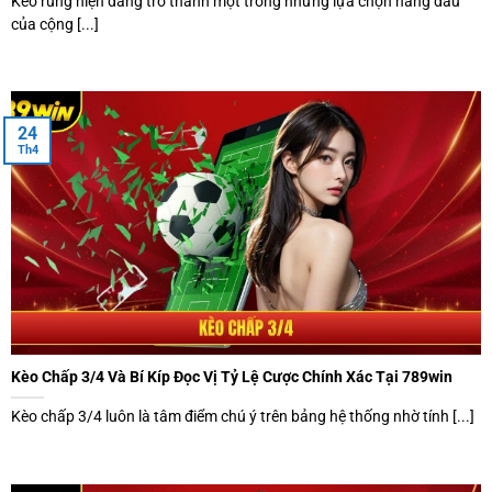
Kèo rung hiện đang trở thành một trong những lựa chọn hàng đầu
IM
Chuyên biệt cho các dòng cược hiện đại như eSports và
của cộng [...]
sports
thể thao đối kháng
Xem thêm:
Game Bài 789win
Sảnh Cược
Đổi Thưởng Uy Tín Bậc Nhất
24
Th4
3 bộ môn cược sports luôn được săn đón nhiều
nhất
Mặc dù sảnh
thể thao 789win
nổi bật với số lượng bộ môn
thi đấu và kèo cược cực lớn. Tuy nhiên để giúp bạn tìm
được chân ái từ lần đầu tiên trải nghiệm, hãy đến với 3 bộ
môn sở hữu hàng triệu truy cập mỗi ngày:
Kèo Chấp 3/4 Và Bí Kíp Đọc Vị Tỷ Lệ Cược Chính Xác Tại 789win
Bóng đá – Vị vua không ngai
Không có gì ngạc nhiên khi bóng đá luôn chiếm lĩnh vị trí
Kèo chấp 3/4 luôn là tâm điểm chú ý trên bảng hệ thống nhờ tính [...]
thứ nhất trong lòng fan hâm mộ. Đến với sảnh cược, người
chơi sẽ tìm thấy cho mình mọi giải đấu đi từ quy mô nhỏ