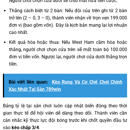
Người chơi chọn cửa dưới sẽ chịu mất nửa tiền cược.
Thắng cách biệt từ 2 bàn: Nếu đội của trên ghi từ 2 bàn
trở lên (2 – 0, 3 – 0), thành viên nhận về trọn vẹn 199.000
đơn vị (bao gồm vốn). Đây là kịch bản mang lại lợi nhuận
cao nhất.
Kết quả hòa hoặc thua: Nếu West Ham cầm hòa hoặc
thắng, người chơi chọn cửa trên sẽ mất toàn bộ 100.000
đơn vị tiền vốn. Ngược lại, người chơi cửa dưới thắng trọn
tiền.
Bài viết liên quan:
Kèo Rung Và Cơ Chế Chơi Chính
Xác Nhất Tại Sân 789win
Bảng tỷ lệ tại sân chơi luôn cập nhật biến động theo thời
gian thực tế để hội viên dễ dàng theo dõi. Thành viên cần
cân nhắc kỹ thực lực đội bóng trước khi chốt quyền đầu tư
vào
kèo chấp 3/4
.