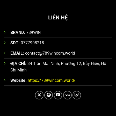
LIÊN HỆ
BRAND:
789WIN
SĐT:
0777908218
EMAIL:
contact@789wincom.world
ĐỊA CHỈ:
34 Trần Mai Ninh, Phường 12, Bảy Hiền, Hồ
Chí Minh
Website:
https://789wincom.world/