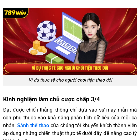
Ví dụ thực tế cho người chơi tiện theo dõi
Kinh nghiệm làm chủ cược chấp 3/4
Đạt được chiến thắng không chỉ dựa vào sự may mắn mà
còn phụ thuộc vào khả năng phân tích dữ liệu của mỗi cá
nhân.
Sảnh thể thao
của chúng tôi khuyến khích thành viên
áp dụng những chiến thuật thực tế dưới đây để nâng cao tỷ