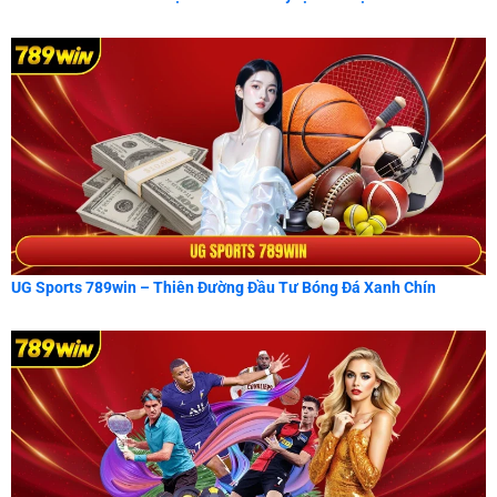
UG Sports 789win – Thiên Đường Đầu Tư Bóng Đá Xanh Chín