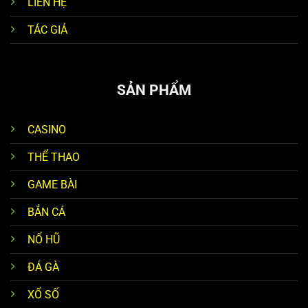
LIÊN HỆ
TÁC GIẢ
SẢN PHẨM
CASINO
THỂ THAO
GAME BÀI
BẮN CÁ
NỔ HŨ
ĐÁ GÀ
XỔ SỐ