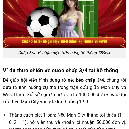
Chấp 3/4 dễ nhận diện trên bảng hệ thống 789win
Ví dụ thực chiến về cược chấp 3/4 tại hệ thống
Để giúp hội viên hình dung rõ nét
kèo chấp 3/4
, chúng tôi
đưa ra tình huống cụ thể trong trận đấu giữa Man City và
West Ham. Giả sử người chơi đầu tư 100.000 đơn vị vào đội
cửa trên Man City với tỷ lệ trả thưởng 1.99.
Thắng cách biệt 1 bàn: Nếu Man City thắng tối thiểu (1 –
0, 2 – 1), hội viên thu về khoản lợi nhuận 50.000 đơn vị.