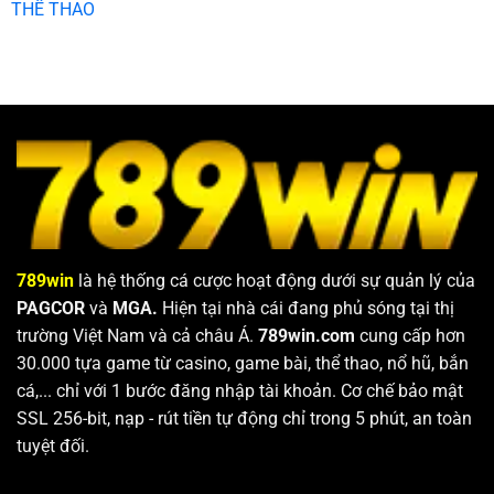
THỂ THAO
789win
là hệ thống cá cược hoạt động dưới sự quản lý của
PAGCOR
và
MGA.
Hiện tại nhà cái đang phủ sóng tại thị
trường Việt Nam và cả châu Á.
789win.com
cung cấp hơn
30.000 tựa game từ casino, game bài, thể thao, nổ hũ, bắn
cá,... chỉ với 1 bước đăng nhập tài khoản. Cơ chế bảo mật
SSL 256-bit, nạp - rút tiền tự động chỉ trong 5 phút, an toàn
tuyệt đối.