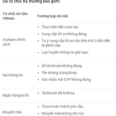
cái từ chối trả thưởng bao gồm:
Từ chối rút tiền
Trường hợp chi tiết
789win
Thực hiện đặt cược sai.
Cung cấp hồ sơ không đúng.
Vi phạm chính
Tự ý cung cấp hồ sơ cho bên thứ 3 dẫn đến
sách
bị đánh cắp.
Lan truyền thông tin giả mạo.
Số tài khoản không đúng.
Tên không trùng khớp.
Sai thông tin
Xác nhận mã OTP không đúng.
Tài khoản đã bị khóa.
Ngân hàng bị lỗi
Chưa hoàn thành yêu cầu.
Khuyến mãi
Khuyến mãi không cho rút