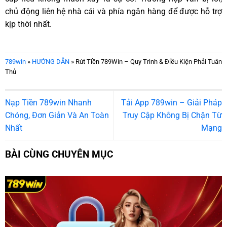
chủ động liên hệ nhà cái và phía ngân hàng để được hỗ trợ
kịp thời nhất.
789win
»
HƯỚNG DẪN
»
Rút Tiền 789Win – Quy Trình & Điều Kiện Phải Tuân
Thủ
Nạp Tiền 789win Nhanh
Tải App 789win – Giải Pháp
Chóng, Đơn Giản Và An Toàn
Truy Cập Không Bị Chặn Từ
Nhất
Mạng
BÀI CÙNG CHUYÊN MỤC