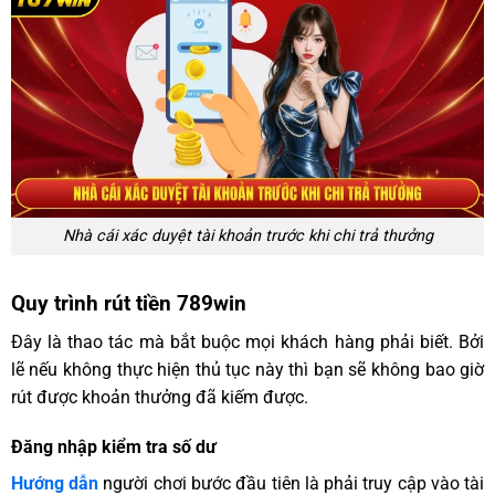
Nhà cái xác duyệt tài khoản trước khi chi trả thưởng
Quy trình rút tiền 789win
Đây là thao tác mà bắt buộc mọi khách hàng phải biết. Bởi
lẽ nếu không thực hiện thủ tục này thì bạn sẽ không bao giờ
rút được khoản thưởng đã kiếm được.
Đăng nhập kiểm tra số dư
Hướng dẫn
người chơi bước đầu tiên là phải truy cập vào tài