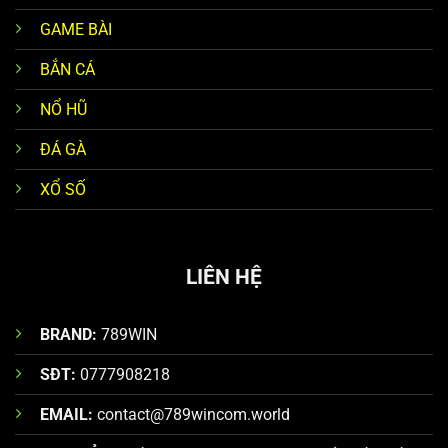
GAME BÀI
BẮN CÁ
NỔ HŨ
ĐÁ GÀ
XỔ SỐ
LIÊN HỆ
BRAND:
789WIN
SĐT:
0777908218
EMAIL:
contact@789wincom.world