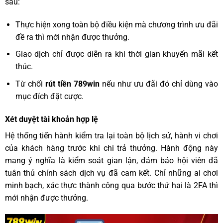
sau:
Thực hiện xong toàn bộ điều kiện mà chương trình ưu đãi
đề ra thì mới nhận được thưởng.
Giao dịch chỉ được diễn ra khi thời gian khuyến mãi kết
thúc.
Từ chối
rút tiền 789win
nếu như ưu đãi đó chỉ dùng vào
mục đích đặt cược.
Xét duyệt tài khoản hợp lệ
Hệ thống tiến hành kiểm tra lại toàn bộ lịch sử, hành vi chơi
của khách hàng trước khi chi trả thưởng. Hành động này
mang ý nghĩa là kiểm soát gian lận, đảm bảo hội viên đã
tuân thủ chính sách dịch vụ đã cam kết. Chỉ những ai chơi
minh bạch, xác thực thành công qua bước thứ hai là 2FA thì
mới nhận được thưởng.