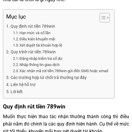
Mục lục
Quy định rút tiền 789win
Hạn mức và số lần
Điều kiện khuyến mãi
Xét duyệt tài khoản hợp lệ
Quy trình rút tiền 789win
Đăng nhập kiểm tra số dư
Nhập thông tin giao dịch
Xác nhận mã rút tiền 789win gửi đến SMS hoặc email
Các trường hợp từ chối trả thưởng tại đây
Liên hệ hỗ trợ
Lời kết
Quy định rút tiền 789win
Muốn thực hiện thao tác nhận thưởng thành công thì điều
phải nắm đó chính là các quy định hiện hành. Cụ thể về mức
rút tối thiểu, khuyến mãi hay xét duyệt tài khoản.