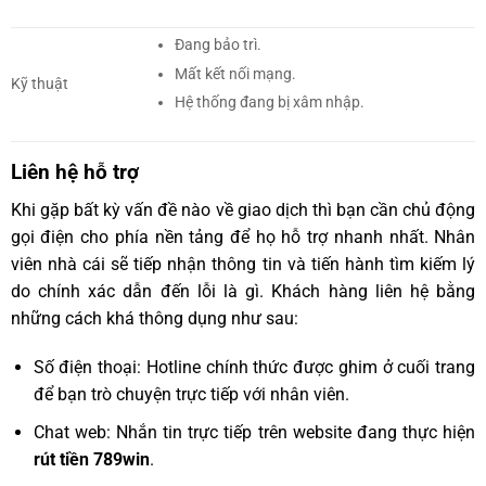
Đang bảo trì.
Mất kết nối mạng.
Kỹ thuật
Hệ thống đang bị xâm nhập.
Liên hệ hỗ trợ
Khi gặp bất kỳ vấn đề nào về giao dịch thì bạn cần chủ động
gọi điện cho phía nền tảng để họ hỗ trợ nhanh nhất. Nhân
viên nhà cái sẽ tiếp nhận thông tin và tiến hành tìm kiếm lý
do chính xác dẫn đến lỗi là gì. Khách hàng liên hệ bằng
những cách khá thông dụng như sau:
Số điện thoại: Hotline chính thức được ghim ở cuối trang
để bạn trò chuyện trực tiếp với nhân viên.
Chat web: Nhắn tin trực tiếp trên website đang thực hiện
rút tiền 789win
.