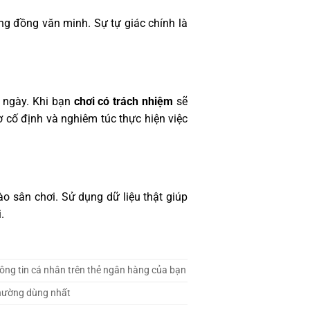
g đồng văn minh. Sự tự giác chính là
g ngày. Khi bạn
chơi có trách nhiệm
sẽ
ờ cố định và nghiêm túc thực hiện việc
o sân chơi. Sử dụng dữ liệu thật giúp
.
hông tin cá nhân trên thẻ ngân hàng của bạn
thường dùng nhất