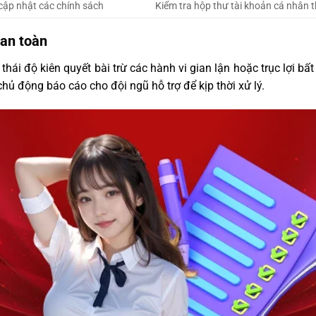
cập nhật các chính sách
Kiểm tra hộp thư tài khoản cá nhân 
 an toàn
thái độ kiên quyết bài trừ các hành vi gian lận hoặc trục lợi bấ
chủ động báo cáo cho đội ngũ hỗ trợ để kịp thời xử lý.