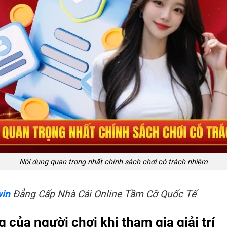
Nội dung quan trọng nhất chính sách chơi có trách nhiệm
win
Đẳng Cấp Nhà Cái Online Tầm Cỡ Quốc Tế
của người chơi khi tham gia giải trí