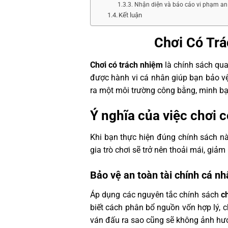
Nhận diện và báo cáo vi phạm an
Kết luận
Chơi Có Trá
Chơi có trách nhiệm
là chính sách qua
được hành vi cá nhân giúp bạn bảo vệ
ra một môi trường công bằng, minh bạ
Ý nghĩa của việc chơi 
Khi bạn thực hiện đúng chính sách này
gia trò chơi sẽ trở nên thoải mái, giảm
Bảo vệ an toàn tài chính cá n
Áp dụng các nguyên tắc chính sách
c
biết cách phân bổ nguồn vốn hợp lý, 
ván đấu ra sao cũng sẽ không ảnh hư