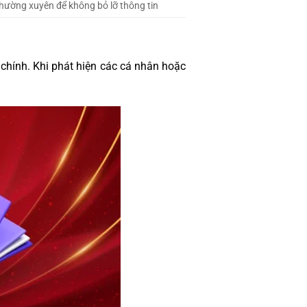
thường xuyên để không bỏ lỡ thông tin
t chính. Khi phát hiện các cá nhân hoặc