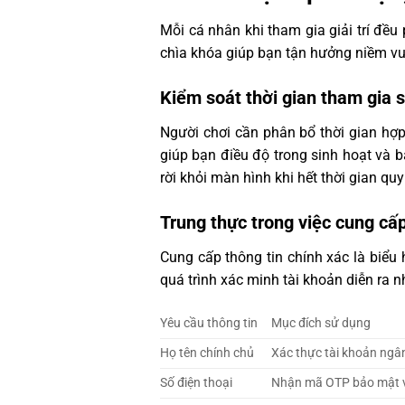
Mỗi cá nhân khi tham gia giải trí đều 
chìa khóa giúp bạn tận hưởng niềm vu
Kiểm soát thời gian tham gia 
Người chơi cần phân bổ thời gian hợp l
giúp bạn điều độ trong sinh hoạt và b
rời khỏi màn hình khi hết thời gian qu
Trung thực trong việc cung cấp
Cung cấp thông tin chính xác là biểu
quá trình xác minh tài khoản diễn ra 
Yêu cầu thông tin
Mục đích sử dụng
Họ tên chính chủ
Xác thực tài khoản ngân
Số điện thoại
Nhận mã OTP bảo mật v