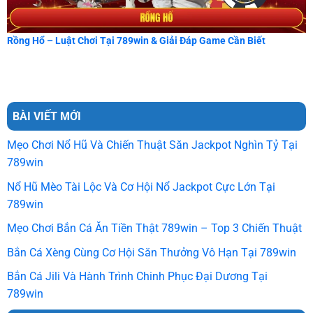
Rồng Hổ – Luật Chơi Tại 789win & Giải Đáp Game Cần Biết
BÀI VIẾT MỚI
Mẹo Chơi Nổ Hũ Và Chiến Thuật Săn Jackpot Nghìn Tỷ Tại
789win
Nổ Hũ Mèo Tài Lộc Và Cơ Hội Nổ Jackpot Cực Lớn Tại
789win
Mẹo Chơi Bắn Cá Ăn Tiền Thật 789win – Top 3 Chiến Thuật
Bắn Cá Xèng Cùng Cơ Hội Săn Thưởng Vô Hạn Tại 789win
Bắn Cá Jili Và Hành Trình Chinh Phục Đại Dương Tại
789win