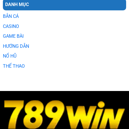
DANH MỤC
BẮN CÁ
CASINO
GAME BÀI
HƯỚNG DẪN
NỔ HŨ
THỂ THAO