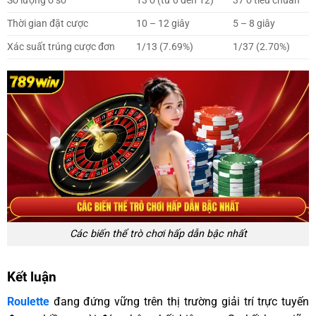
Số lượng ô số
13 ô (từ 0 đến 12)
37 ô tiêu chuẩn
Thời gian đặt cược
10 – 12 giây
5 – 8 giây
Xác suất trúng cược đơn
1/13 (7.69%)
1/37 (2.70%)
Các biến thể trò chơi hấp dẫn bậc nhất
Kết luận
Roulette
đang đứng vững trên thị trường giải trí trực tuyến