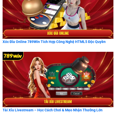
Xóc Đĩa Online 789Win Tích Hợp Công Nghệ HTML5 Độc Quyền
Tài Xỉu Livestream – Học Cách Chơi & Mẹo Nhận Thưởng Lớn