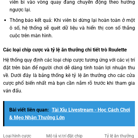
viên bi vào vòng quay đang chuyển động theo hướng
ngược lại.
Thông báo kết quả: Khi viên bi dừng lại hoàn toàn ở một
ô số, hệ thống sẽ quét dữ liệu và hiển thị con số thắng
cuộc trên màn hình.
Các loại chip cược và tỷ lệ ăn thưởng chi tiết trò Roulette
Hệ thống quy định các loại chip cược tương ứng với các vị trí
đặt trên bàn để người chơi dễ dàng tính toán lợi nhuận thu
về. Dưới đây là bảng thống kê tỷ lệ ăn thưởng cho các cửa
cược phổ biến nhất mà bạn cần nắm rõ trước khi tham gia
ván đấu.
Bài viết liên quan:
Tài Xỉu Livestream - Học Cách Chơi
& Mẹo Nhận Thưởng Lớn
Loại hình cược
Mô tả vị trí đặt chip
Tỷ lệ ăn thưởng