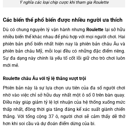
Ý nghĩa các loại chip cược khi tham gia Roulette
Các biến thể phổ biến được nhiều người ưa thích
Dù có chung nguyên lý vận hành nhưng
Roulette
lại sở hữu
nhiều biến thể khác nhau để phù hợp với mọi người chơi. Hai
phiên bản phổ biến nhất hiện nay là phiên bản châu Âu và
phiên bản châu Mỹ, mỗi loại đều có những đặc điểm riêng.
Sự đa dạng này chính là yếu tố cốt lõi giữ cho trò chơi luôn
mới mẻ.
Roulette châu Âu với tỷ lệ thắng vượt trội
Phiên bản này là sự lựa chọn ưu tiên của đa số người chơi
nhờ vào việc chỉ sở hữu duy nhất một ô số 0 trên bàn quay.
Điều này giúp giảm tỷ lệ lợi nhuận của hệ thống xuống mức
thấp nhất, đồng thời gia tăng đáng kể xác suất giành chiến
thắng. Với tổng cộng 37 ô, người chơi sẽ cảm thấy dễ thở
hơn khi soi cầu và dự đoán điểm dừng của bi.