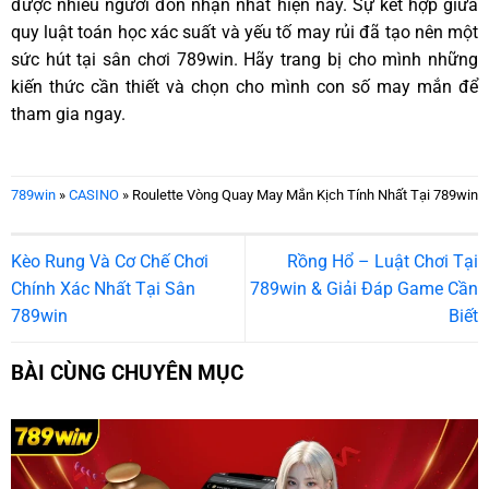
được nhiều người đón nhận nhất hiện nay. Sự kết hợp giữa
quy luật toán học xác suất và yếu tố may rủi đã tạo nên một
sức hút tại sân chơi 789win. Hãy trang bị cho mình những
kiến thức cần thiết và chọn cho mình con số may mắn để
tham gia ngay.
789win
»
CASINO
»
Roulette Vòng Quay May Mắn Kịch Tính Nhất Tại 789win
Kèo Rung Và Cơ Chế Chơi
Rồng Hổ – Luật Chơi Tại
Chính Xác Nhất Tại Sân
789win & Giải Đáp Game Cần
789win
Biết
BÀI CÙNG CHUYÊN MỤC